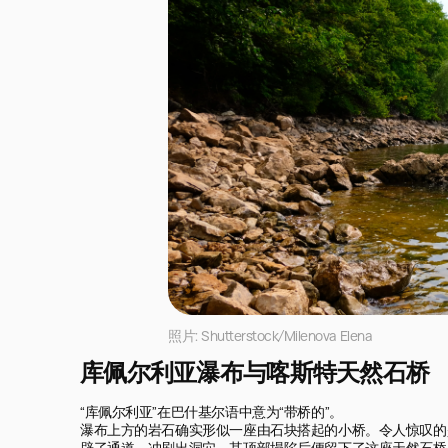
照片: Shutterstock/Milenova Elena
库佩尔利亚瀑布与喀斯特天然石桥
“库佩尔利亚”在巴什基尔语中意为“带桥的”。

瀑布上方的岩石确实形似一座由石块搭起的小桥。令人惊叹的