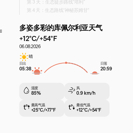
第 3 天：生态徒步路线“塔利”
第 4 天：生态路线“神秘苏姆甘”
多姿多彩的库佩尔利亚天气
和
+12°C/+54°F
06.08.2026
晴
日出
日落
05:38
20:59
湿度
风
85%
0.9 km/h
最高气温
最低气温
+25°C/+77°F
+12°C/+54°F