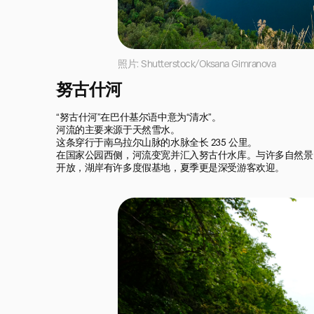
照片: Shutterstock/Oksana Gimranova
努古什河
“努古什河”在巴什基尔语中意为“清水”。

河流的主要来源于天然雪水。

这条穿行于南乌拉尔山脉的水脉全长 235 公里。

在国家公园西侧，河流变宽并汇入努古什水库。与许多自然景点
开放，湖岸有许多度假基地，夏季更是深受游客欢迎。