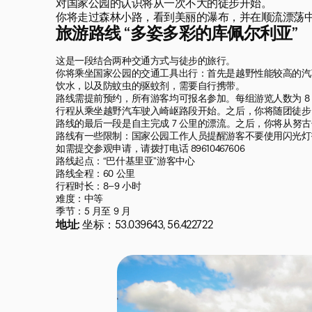
对国家公园的认识将从一次不大的徒步开始。

你将走过森林小路，看到美丽的瀑布，并在顺流漂荡
旅游路线 “多姿多彩的库佩尔利亚”
这是一段结合两种交通方式与徒步的旅行。

你将乘坐国家公园的交通工具出行：首先是越野性能较高的汽
饮水，以及防蚊虫的驱蚊剂，需要自行携带。

路线需提前预约，所有游客均可报名参加。每组游览人数为 8 至 
行程从乘坐越野汽车驶入崎岖路段开始。之后，你将随团徒步 
路线的最后一段是自主完成 7 公里的漂流。之后，你将从努
路线有一些限制：国家公园工作人员提醒游客不要使用闪光灯
如需提交参观申请，请拨打电话 89610467606

路线起点：“巴什基里亚”游客中心

路线全程：60 公里

行程时长：8–9 小时

难度：中等

季节：5 月至 9 月
地址:
坐标：53.039643, 56.422722