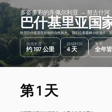
多姿多彩的库佩尔利亚 → 努古什河 
‌巴什基里亚国
欣赏巴什基里亚壮丽的自然风光。 我们沿着森林小径漫步，
路线长度
持续时间
季节
约 197 公里
4 天
全年
第 1 天