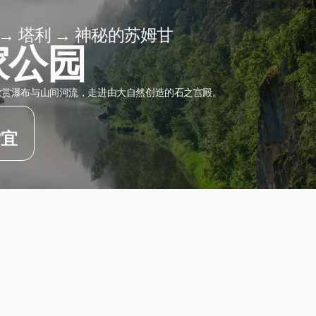
→ 塔利 → 神秘的苏姆甘
家公园
欣赏瀑布与山间河流，走进由大自然创造的石之宫殿。
皆宜