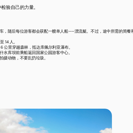
中检验自己的力量。
车，随后每位游客都会获配一艘单人船——漂流艇。不过，途中所需的简餐
14 人。

6 公里穿越森林，抵达库佩尔利亚瀑布。

古什水库坝前乘船返回国家公园游客中心。

拍摄动物，不要乱扔垃圾。
