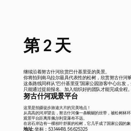
第 2 天
继续沿着努古什河欣赏巴什基里亚的美景。

你将拍到南乌拉尔最具代表性的松树，欣赏努古什河蜿
这条路线同样从“巴什基里亚”国家公园游客中心出发，全程
只能通过提前报名、加入组织好的团队才能完成全程
努古什河观景平台
这里是拍摄徒步旅途大片的完美地点！

从高高的河岸望去，努古什河像一条蜿蜒的丝带，被松树林环抱
观景平台距离库佩尔利亚瀑布不远。

在岩石岸边有一棵枝叶舒展的松树，它几乎成了国家公园的象
地址:
坐标：53.144418, 56.625325