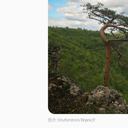
照片: Shutterstock/Brjane27