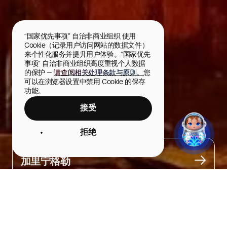
“国家优先事项” 自治非商业组织 使用 
Cookie（记录用户访问网站的数据文件）
来个性化服务并提升用户体验。“国家优先
事项” 自治非商业组织高度重视个人数据
的保护 — 
请查阅相关处理条款与原则。
您
可以在浏览器设置中禁用 Cookie 的保存
功能。
接受
含琥珀的化妆品
拒绝
城市
加里宁格勒