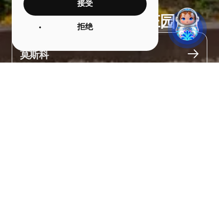
接受
"阿尔汉格尔斯科耶"庄园
拒绝
城市
莫斯科
关于
一座美丽的18世纪末至19世纪初的古老建筑。

庄园曾属于戈利青亲王，后来归尤苏波夫家族所有。

您可以参观这个精美的公园，公园内有喷泉、宫殿建筑和世界上最
大的园林雕塑收藏。这里定期举办展览、节庆和音乐会。