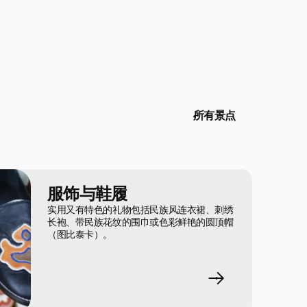
所有景点
服饰与鞋履
实用又有特色的礼物包括民族风连衣裙、刺绣
长袍、带民族花纹的围巾或色彩鲜艳的圆顶帽
（图比泰卡）。