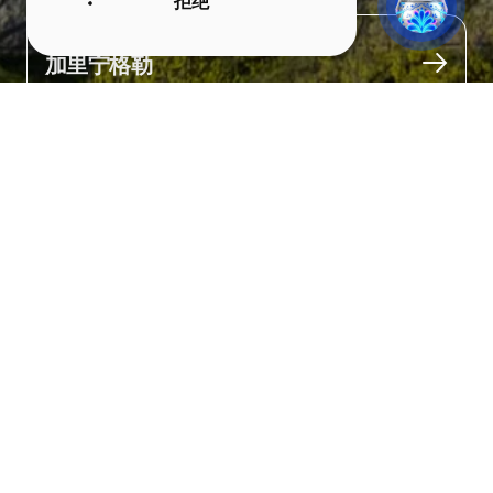
拒绝
城市
加里宁格勒
关于
这里曾被称为路易森瓦尔，以普鲁士路易丝王后命名。

1808-1809年间，这里是王室的夏宫。如今仍保留着路易丝王后教
堂、木屋和狩猎小屋等历史遗迹。

公园设有专门的儿童喷泉，孩子们可以在水柱间嬉戏，这在炎热的
天气里尤为惬意。林荫道上还能看到明希豪森男爵雕像和森林精灵
雕塑组合。此外，公园还运营着包括摩天轮在内的众多游乐设施。