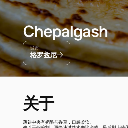
Chepalgash
城市
格罗兹尼
关于
薄饼中夹有奶酪与香草，口感柔软。
