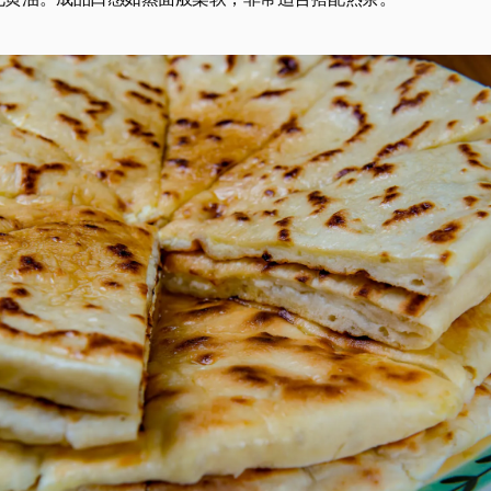
化黄油。成品口感如蒸面般柔软，非常适合搭配热茶。