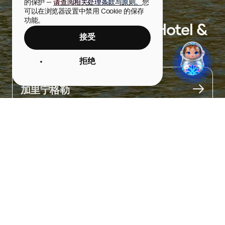
的保护 — 
请查阅相关处理条款与原则。
您
可以在浏览器设置中禁用 Cookie 的保存
功能。
Crystal House Suite Hotel &
接受
SPA
拒绝
城市
加里宁格勒
关于
湖畔酒店。

从客房窗户可欣赏湖面与城市景观。

从这里可以轻松前往琥珀博物馆、历史艺术博物馆和其他景点。

- 接送服务

- 洗衣房

- SPA
