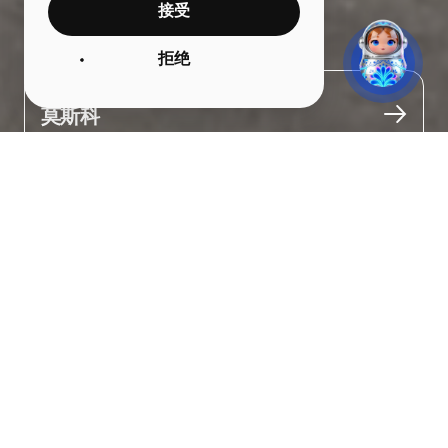
接受
享受体育竞技的乐趣
拒绝
城市
莫斯科
关于
卡丁车赛道、健身区、近两公里的自行车道以及极限运动坡道。

听起来很刺激吧？那就来技术体育中心吧！在这里，您可以驾驶卡
丁车、滑板和特技自行车，学习摩托车越野技巧，运动后还可以在
莫斯科河旁的美丽公园里休息放松。