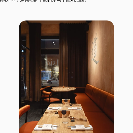
制芥末，焦糖胡萝卜配帕尔马干酪奶油酱。
