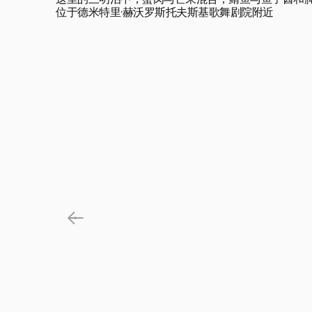
这里的三明治中，蟹肉与芒果混合，鲭鱼与鱼子酱和腌
位于德米特里·赫沃罗斯托夫斯基歌舞剧院附近