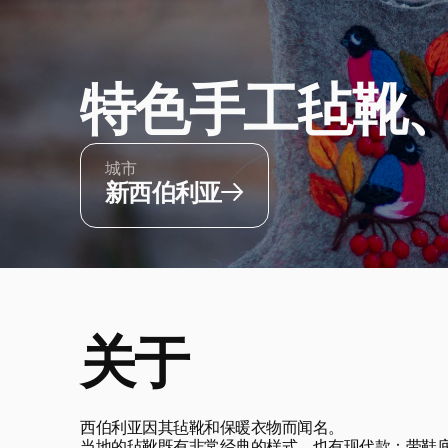
特色手工毡靴
城市
新西伯利亚
关于
西伯利亚因其毡靴和保暖衣物而闻名。
