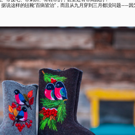
、带皮毛、带刺绣、有鞋带的，甚至还有带高跟的！

据说这样的毡靴“百病皆治”，而且从九月穿到三月都没问题——因