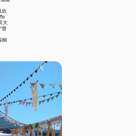
度假氛
以欣
e 
滨大
宁曾
棕榈