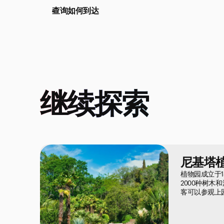
查询如何到达
继续探索
尼基塔
植物园成立于1
2000种树
客可以参观上
木园。