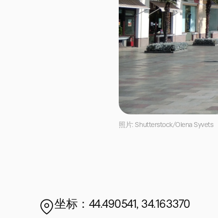
照片: Shutterstock/Olena Syvets
坐标：44.490541, 34.163370