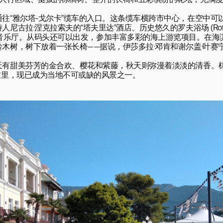
的人行区域、挺拔的棕榈树、整齐的长椅和五彩缤纷的花坛，充满
往“雅尔塔-戈尔卡”缆车的入口。这条缆车横跨市中心，在空中可
拉·涅克拉索夫的“塔夫里达”酒店、历史悠久的罗夫浴场 (Roff
ileyny")音乐厅。从码头还可以出发，参加丰富多彩的海上游览项目。在海
木树，树下放着一张长椅——据说，伊莎多拉·邓肯和谢尔盖·叶赛
天有甜美芬芳的金合欢、樱花和紫藤，秋天则弥漫着淡淡的清香。
这里，现已成为当地不可或缺的风景之一。