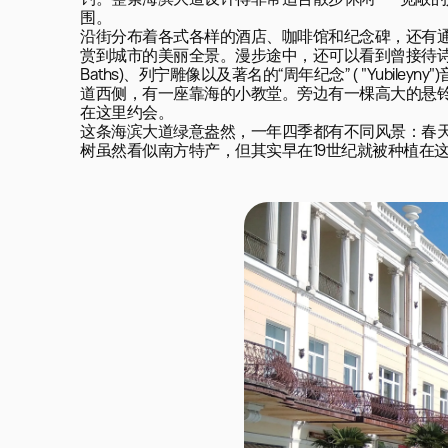
钓。整条海滨大道设计得非常适合散步休闲——宽敞
围。

沿街分布着各式各样的酒店、咖啡馆和纪念碑，还有通
赏到城市的美丽全景。漫步途中，还可以看到曾接待诗人尼古
Baths)、列宁雕像以及著名的“周年纪念” ( "Yub
道西侧，有一座靠海的小教堂。旁边有一棵高大的悬铃
在这里约会。

这条海滨大道绿意盎然，一年四季都有不同风景：春
树虽然看似南方特产，但其实早在19世纪就被种植在