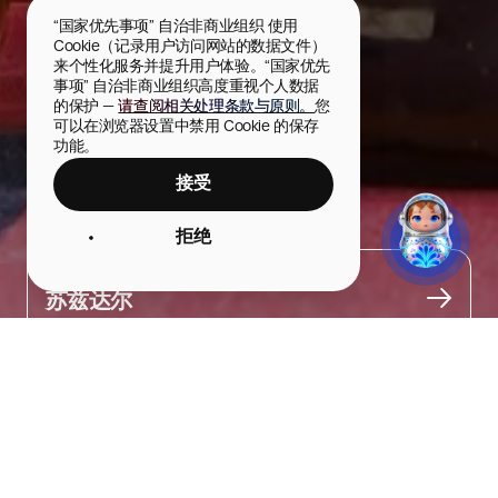
“国家优先事项” 自治非商业组织 使用 
Cookie（记录用户访问网站的数据文件）
来个性化服务并提升用户体验。“国家优先
事项” 自治非商业组织高度重视个人数据
的保护 — 
请查阅相关处理条款与原则。
您
可以在浏览器设置中禁用 Cookie 的保存
功能。
接受
蜂蜜酒
拒绝
城市
苏兹达尔
关于
一种低度酒精饮品，按照古老的配方，用天然蜂蜜酿制而成。