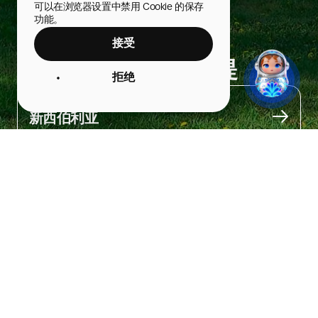
可以在浏览器设置中禁用 Cookie 的保存
功能。
接受
米哈伊洛夫斯卡娅河堤
拒绝
城市
新西伯利亚
关于
在这里一年四季都很有趣。

新年时，河堤上会建起冰雪乐园，设有滑梯和溜冰场；之后这里会
举行谢肉节庆祝活动。五月时，林荫道上的苹果树盛开——景色丝
毫不逊于日本的樱花季！

但最美的是夏天：这里有音乐会，城市节日期间是观赏烟花的最佳
地点。

堤道的尽头是河港码头。从这里可以乘坐水上电车进行迷你旅行，