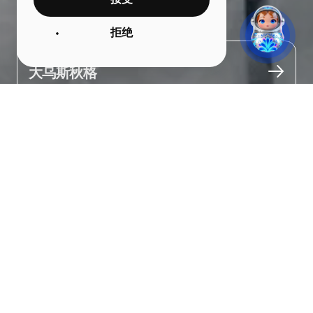
接受
新年玩具博物馆
拒绝
城市
大乌斯秋格
关于
博物馆展览介绍了俄罗斯新年装饰品的发展历史。

馆藏近3000件圣诞树饰品，时间跨度从20世纪初至今。

博物馆设有一个专题展厅，讲述了来自日本、中国、美国、芬兰和
德国等国的新年与圣诞节庆传统，以及它们对俄罗斯节日文化的影
响。

纪念品展厅则展示了来自不同地区和城市工匠的精美手工作品。