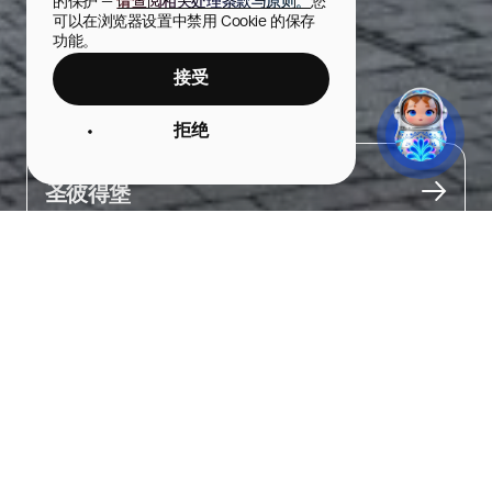
的保护 — 
请查阅相关处理条款与原则。
您
可以在浏览器设置中禁用 Cookie 的保存
功能。
接受
新荷兰岛
拒绝
城市
圣彼得堡
关于
一处历史悠久的地方，如今成为时尚文化聚集地。

18世纪，这座岛屿曾是造船厂所在地。如今，它被精心修复，变身
为集潮流商店与餐厅于一体的创意园区。

漫步于新荷兰岛，欣赏独特的建筑风格，然后走进被称为“瓶子
楼”的圆形建筑。在二三层的商店中，您可以了解当代俄罗斯设计师
的作品，选购独特的家居用品、本地化妆品，甚至还能听到潮流黑