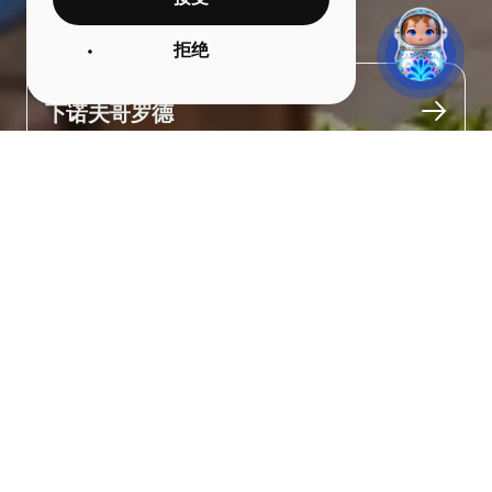
下诺夫哥罗德集市
拒绝
城市
下诺夫哥罗德
关于
下诺夫哥罗德集市被誉为“俄罗斯的钱袋”，是真正的俄罗斯商贸象
征。

到20世纪初，集市已成为“城中之城”，有30多条街道、约7000家商
铺，还有可容纳2000名观众的剧院、马戏团和赛马场。

这里销售各种商品：从茶叶、鱼类到丝绸，应有尽有。