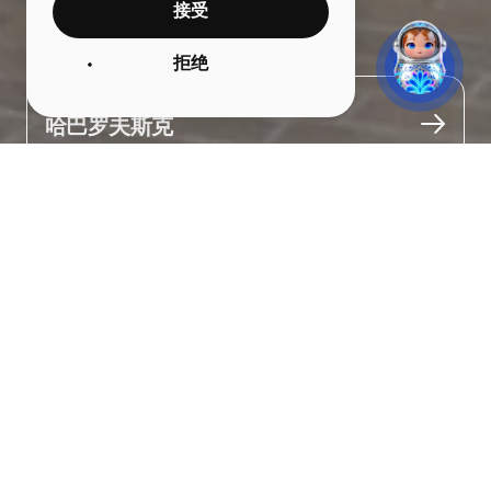
接受
列宁体育场公园
拒绝
城市
哈巴罗夫斯克
关于
列宁体育场被一片绿色公园区环绕。

在炎热的日子里，步行喷泉会带来一丝清凉。一定要登上观景台，
欣赏雄伟的阿穆尔河美景。这里还有摩天轮，可以从高处眺望大
河。

孩子们可以在游乐区尽情玩耍，这里配有秋千、蹦床和绳索攀爬设
施。公园内还设有免费的户外健身区和乒乓球桌。夏天有声光音乐
喷泉，冬天则会有溜冰场。