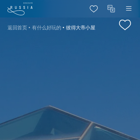
返回首页
有什么好玩的
彼得大帝小屋