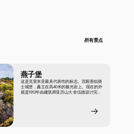
所有景点
燕子堡
这是克里米亚最具代表性的标志。宫殿形似骑
士城堡，矗立在高40米的极光岩上。现在的外
观是1912年由建筑师亚历山大·舍伍德设计完成
的。要到这里，需要走过1200级台阶——先下
再上。在终点不仅能看到城堡，还有壮丽的海
岸全景：可以看到雅尔塔、帆石和狮子山
(Ayu-Dag)。