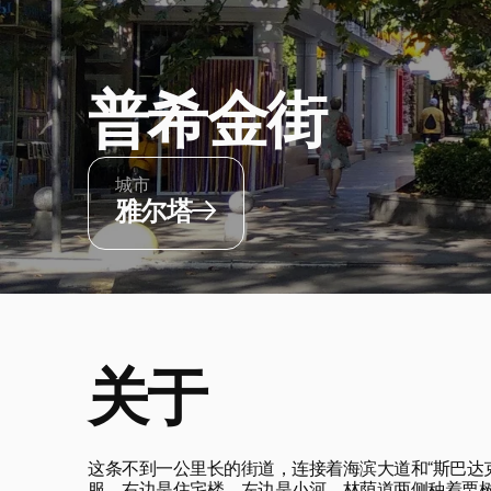
普希金街
城市
雅尔塔
关于
这条不到一公里长的街道，连接着海滨大道和“斯巴达克”(