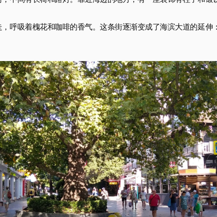
树，中间有长椅和路灯。靠近海边的地方，有一座装饰有柱子和锻
走，呼吸着槐花和咖啡的香气。这条街逐渐变成了海滨大道的延伸