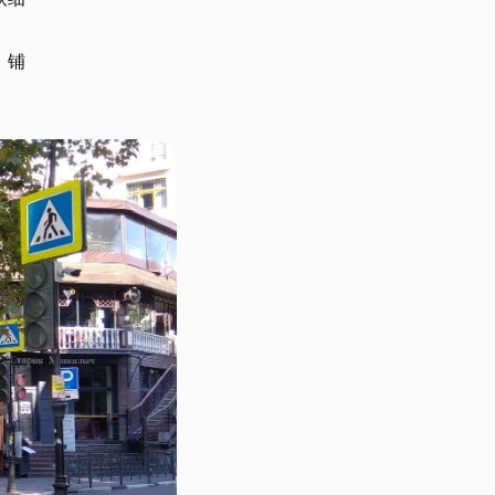
铁细
：铺