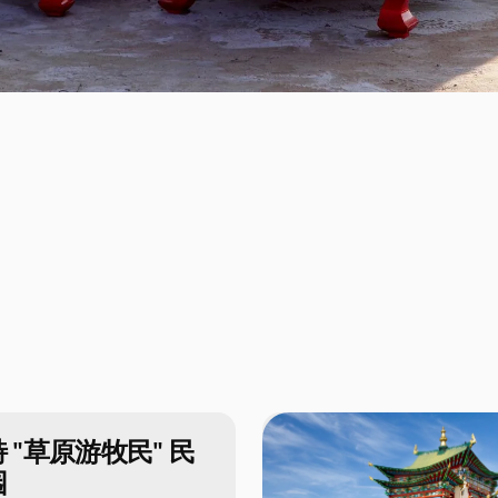
 "草原游牧民" 民
园