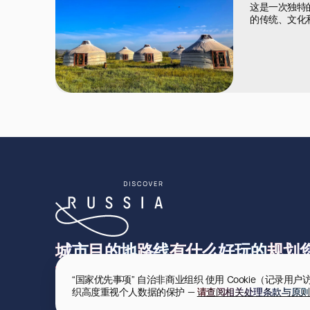
这是一次独特
的传统、文化
城市
目的地
路线
有什么好玩的
规划
“国家优先事项” 自治非商业组织 使用 Cookie（记
织高度重视个人数据的保护 — 
请查阅相关处理条款与原则