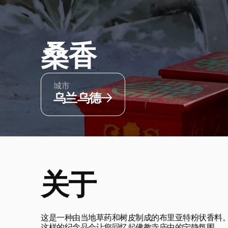
桑香
城市
乌兰乌德
关于
这是一种由当地草药和树皮制成的布里亚特粉状香料。