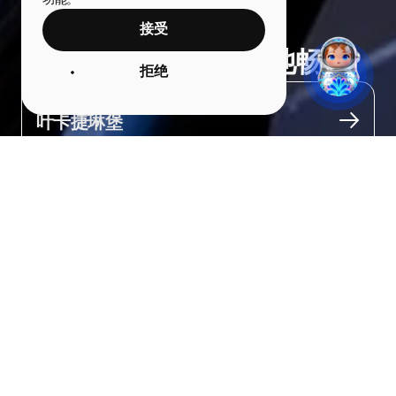
功能。
接受
在摩天大楼的屋顶泳池畅游
拒绝
城市
叶卡捷琳堡
关于
Sky infinity pool——乌拉尔的独特体验。

这是全国唯一一个位于摩天大楼屋顶的泳池，也是所有夜生活爱好
者的热门聚集地。泳池位于维索茨基大厦的屋顶。

它的特色是泳池没有明显的边缘，溢出的水直接流下去。