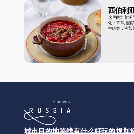
西伯利
这里的红菜汤
化：常常用酸
种肉类，例如
城市
目的地
路线
有什么好玩的
规划