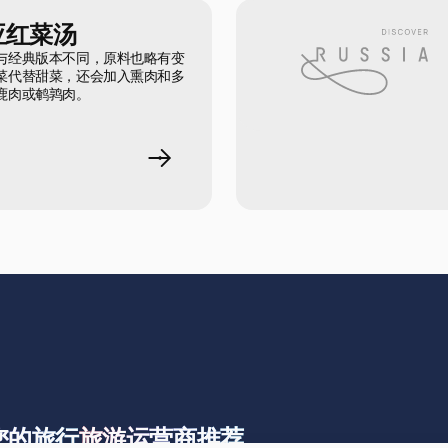
亚红菜汤
与经典版本不同，原料也略有变
菜代替甜菜，还会加入熏肉和多
鹿肉或鹌鹑肉。
您的旅行
旅游运营商推荐