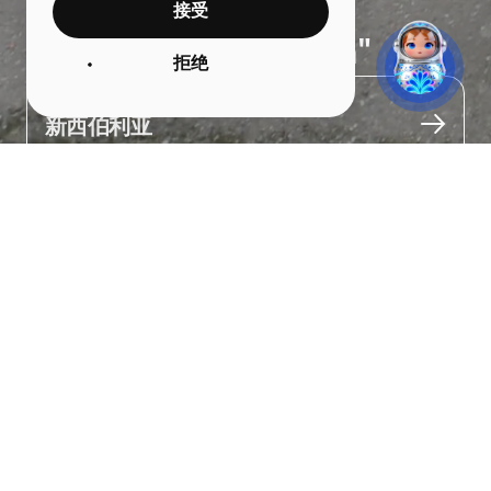
接受
滑水公园 "Medvezhka"
拒绝
城市
新西伯利亚
关于
在这里，你可以乘着像冲浪板一样的板子滑行。

它们由摩托船或者专用装置牵引。

有经验的运动员会在公园的跳台上练习各种技巧。初学者可以从最
简单的水面滑行开始，这里也有培训课程。

在公园内，你可以选择在生态露营地过夜，预订木柴桑拿，或者在
带屋顶的烧烤小屋里烤肉，或者在烧烤区烧烤。

园区内还有24小时商店，提供所有必需品。