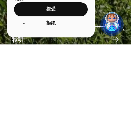
接受
亚卢托罗夫斯克要塞
拒绝
城市
秋明
关于
一个令人印象深刻的地方，承载着历史的记忆。

在雄伟的斯列坚斯基大教堂掩映下，一道木栅栏围起了一座要塞的
复制品——这座要塞曾在350年前就矗立于此地。

19世纪，这里居住着一批起义失败的参与者。他们因反对沙皇被流
放至西伯利亚。

这些人定居此地后，为亚卢托罗夫斯克的发展作出了重要贡献。正
是在他们的倡导下，当地陆续开设了学校，包括西伯利亚第一所女
子学校。