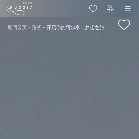
返回首页
路线
开启你的阿尔泰：梦想之旅