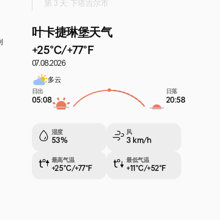
第 3 天: 下塔吉尔市
叶卡捷琳堡天气
制
+25°C/+77°F
07.08.2026
多云
日出
日落
05:08
20:58
湿度
风
53%
3 km/h
最高气温
最低气温
+25°C/+77°F
+11°C/+52°F