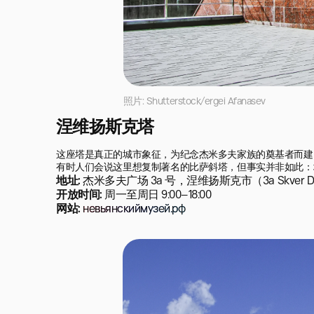
照片: Shutterstock/ergei Afanasev
涅维扬斯克塔
这座塔是真正的城市象征，为纪念杰米多夫家族的奠基者而建。
有时人们会说这里想复制著名的比萨斜塔，但事实并非如此：
地址:
杰米多夫广场 3a 号，涅维扬斯克市（3a Skver Demi
开放时间:
周一至周日 9:00–18:00
网站:
невьянскиймузей.рф