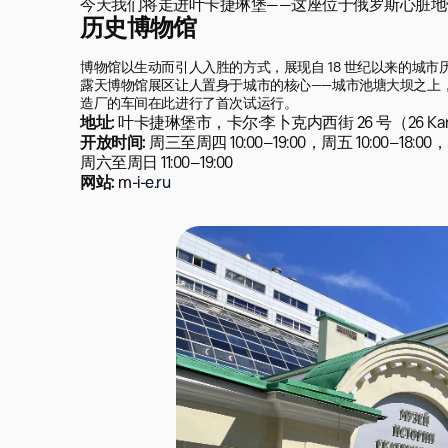
今天我们将走进叶卡捷琳堡——这座位于俄罗斯心脏
历史博物馆
博物馆以生动而引人入胜的方式，展现自 18 世纪以来的城市
露天博物馆展区让人置身于城市的核心——城市池塘大坝之上，这里是具
造厂的车间在此进行了首次试运行。
地址:
叶卡捷琳堡市，卡尔·李卜克内西街 26 号（26 Karla Libkn
开放时间:
周三至周四 10:00–19:00，周五 10:00–18:00，
周六至周日 11:00–19:00
网站:
m-i-e.ru