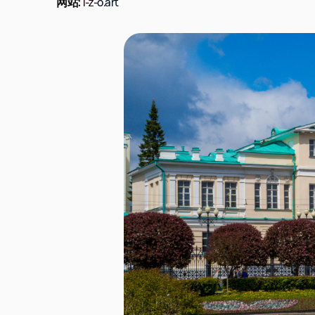
网站:
i-z-o.art