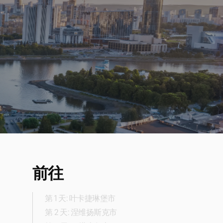
前往
第 1 天: 叶卡捷琳堡市
第 2 天: 涅维扬斯克市