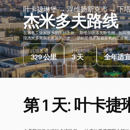
叶卡捷琳堡 → 涅维扬斯克市 → 下
杰米多夫路线
在著名工业家故乡的三日之旅。 斯维尔德洛夫斯克州，如同
现杰米多夫亲王家族的历史——他们是俄罗斯最富有的工业家
路线长度
持续时间
季节
329 公里
3 天
全年适
第 1 天: 叶卡