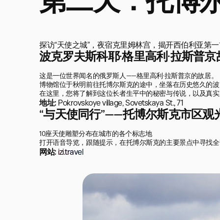
第二天：托博
探访“天使之城”，夜宿克里姆林宫，揭开西伯利亚第
波克罗夫斯科耶·格里高利·拉斯普京
这是一位世界闻名的俄罗斯人——格里高利·拉斯普京的故居。

博物馆位于秋明前往托博尔斯克的途中，坐落在历史悠久的波
在这里，您将了解到这位长者生平中的秘密与传说，以及真实
地址:
Pokrovskoye village, Sovetskaya St., 71
“与天使同行”——托博尔斯克市区观
10座天使雕塑分布在城市的各个标志地

打开语音导览，跟随提示，在托博尔斯克的主要景点中寻找全
网站:
izi.travel