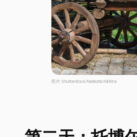
照片: Shutterstock/Nadezda Nikitina