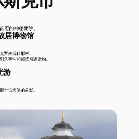
尔斯克市
一首府的神秘面纱。
故居博物馆
克罗夫斯科耶村。

刺杀事件和那些奇迹遗物。
光游
部十位天使的身影。