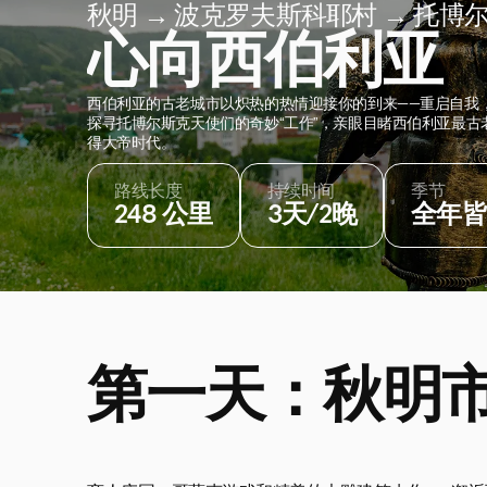
秋明 → 波克罗夫斯科耶村 → 托博
心向西伯利亚
西伯利亚的古老城市以炽热的热情迎接你的到来——重启自我
探寻托博尔斯克天使们的奇妙“工作”，亲眼目睹西伯利亚最
得大帝时代。
路线长度
持续时间
季节
248 公里
3天/2晚
全年皆
第一天：秋明