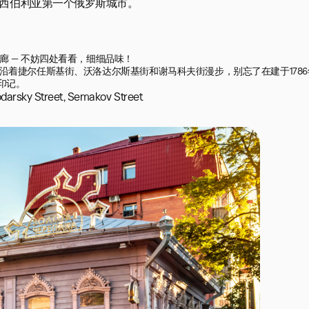
逅西伯利亚第一个俄罗斯城市。
 — 不妨四处看看，细细品味！

着捷尔任斯基街、沃洛达尔斯基街和谢马科夫街漫步，别忘了在建于1786
印记。
odarsky Street, Semakov Street