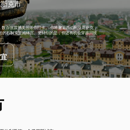
尔斯克市
，数百张震撼美照等你打卡。 你将邂逅西伯利亚哥萨克，
古老的石制克里姆林宫。更特别的是，你还有机会穿越回彼
宜
市