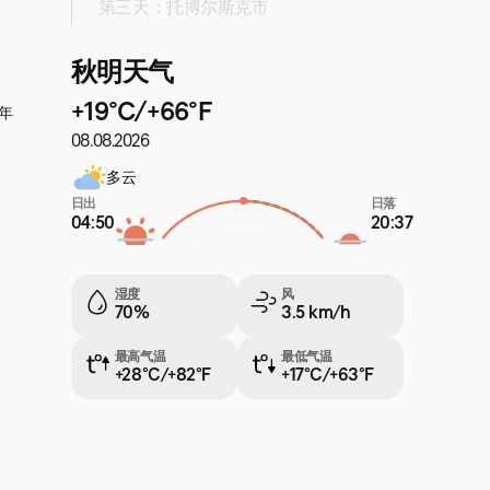
第三天：托博尔斯克市
秋明天气
+19°C/+66°F
年
08.08.2026
多云
日出
日落
04:50
20:37
湿度
风
70%
3.5 km/h
最高气温
最低气温
+28°C/+82°F
+17°C/+63°F