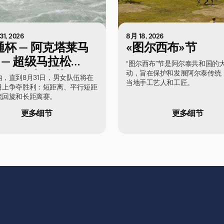
1, 2026
8月 18, 2026
通杯 — 阿克塔莱马
«图尔西布»节
 — 超级马拉松
“图尔西布”节是阿尔泰共和国的
动，旨在保护和发展阿尔泰传统
26»白水竞速节
，直到8月31日，男女队伍将在
当地手工艺人和工匠。
目上争夺胜利：短距离、平行短距
流回旋和长距离赛。
更多细节
更多细节