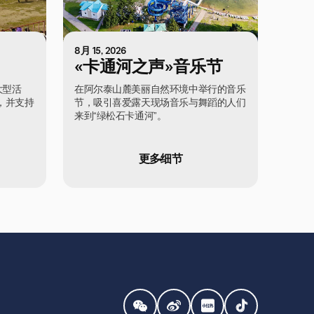
8月 15, 2026
«卡通河之声»音乐节
大型活
在阿尔泰山麓美丽自然环境中举行的音乐
，并支持
节，吸引喜爱露天现场音乐与舞蹈的人们
来到“绿松石卡通河”。
更多细节