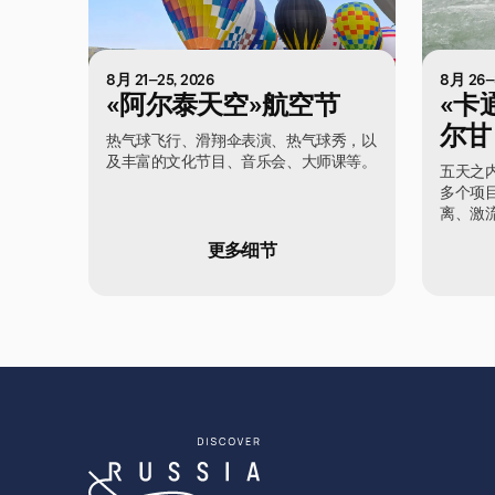
8月 21–25, 2026
8月 26–3
«阿尔泰天空»航空节
«卡
尔甘
热气球飞行、滑翔伞表演、热气球秀，以
及丰富的文化节目、音乐会、大师课等。
20
五天之内
多个项
离、激
更多细节