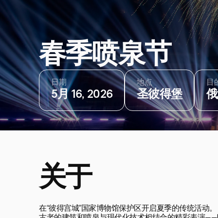
春季喷泉节
日期
地点
目
5月 16, 2026
圣彼得堡
俄
关于
在“彼得宫城”国家博物馆保护区开启夏季的传统活动。
