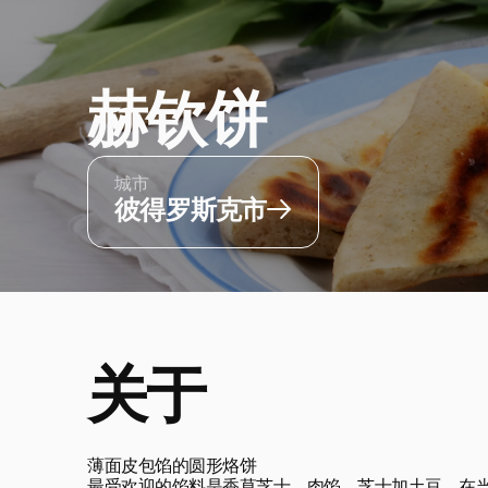
赫钦饼
城市
彼得罗斯克市
关于
薄面皮包馅的圆形烙饼
