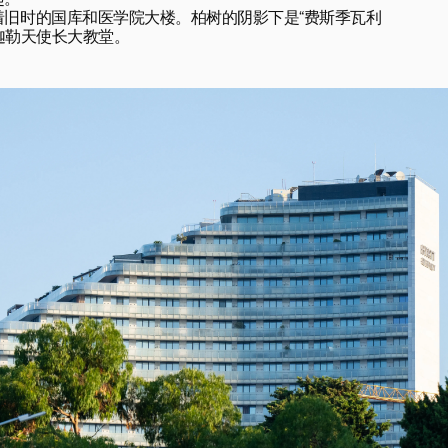
。

旧时的国库和医学院大楼。柏树的阴影下是“费斯季瓦利
圣米迦勒天使长大教堂。