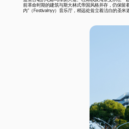
这里古老的宅邸与绿荫大道、柱廊以及海景交织在一起
前革命时期的建筑与斯大林式帝国风格并存，仍保留着
内”（Festivalnyy）音乐厅，稍远处耸立着洁白的