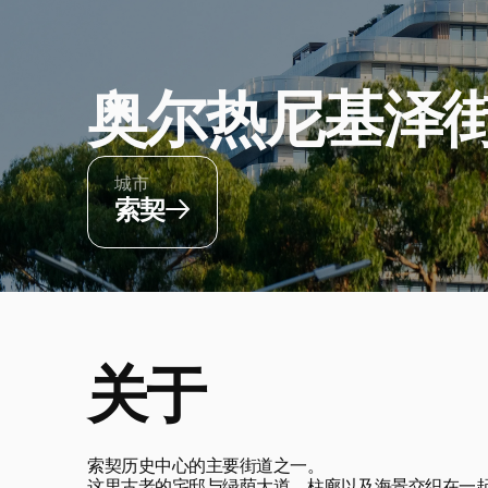
奥尔热尼基泽
城市
索契
关于
索契历史中心的主要街道之一。
