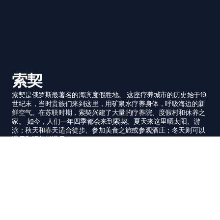
索契
索契是俄罗斯最著名的海滨度假胜地。 这座疗养城市的历史始于19
世纪末，当时贵族们来到这里，用矿泉水疗养身体，呼吸海边的新
鲜空气。在苏联时期，索契兴建了大量的疗养院、度假村和休养之
家。 如今，人们一年四季都会来到索契。夏天来这里晒太阳、游
泳；秋天和春天适合徒步、参加美食之旅或参观酒庄；冬天则可以
滑雪和玩单板滑雪。
城市照片
照片: