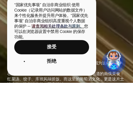
“国家优先事项” 自治非商业组织 使用 
Cookie（记录用户访问网站的数据文件）
来个性化服务并提升用户体验。“国家优先
事项” 自治非商业组织高度重视个人数据
的保护 — 
请查阅相关处理条款与原则。
您
可以在浏览器设置中禁用 Cookie 的保存
功能。
接受
克拉斯诺达尔
俄罗斯南部的重要城市之一。
拒绝
阳光充足、气候温和、新鲜天然的农产品——正是因为这些生活中
的“小确幸”，越来越多的人从全国各地迁居于此。
在克拉斯诺达尔的咖啡馆和餐厅里，你可以品尝地道的南俄美食：
红菜汤、饺子、库班风味抓饭。而这里的葡萄酒文化，更是这片土
地上的一张美味名片，不容错过。
城市照片