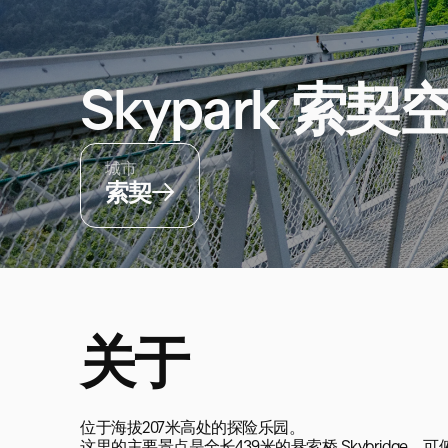
Skypark 索
城市
索契
关于
位于海拔207米高处的探险乐园。
