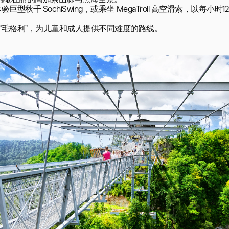
，可俯瞰壮丽的高加索山脉与黑海全景。

型秋千 SochiSwing，或乘坐 MegaTroll 高空滑索，以每小时1
“毛格利”，为儿童和成人提供不同难度的路线。