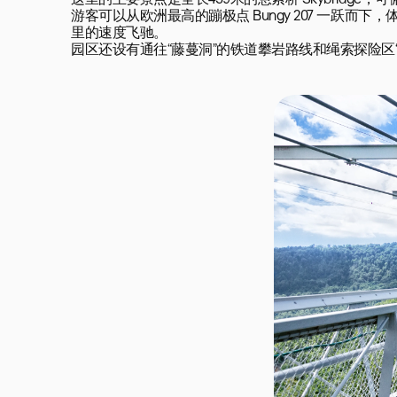
这里的主要景点是全长439米的悬索桥 Skybridge
游客可以从欧洲最高的蹦极点 Bungy 207 一跃而下，体验巨
里的速度飞驰。

园区还设有通往“藤蔓洞”的铁道攀岩路线和绳索探险区