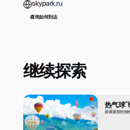
skypark.ru
查询如何到达
继续探索
热气球
探索索契的独