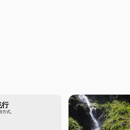
飞行
特方式。