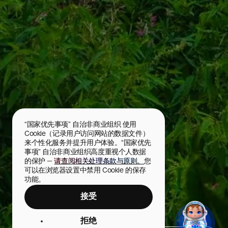
“国家优先事项” 自治非商业组织 使用 
Cookie（记录用户访问网站的数据文件）
来个性化服务并提升用户体验。“国家优先
事项” 自治非商业组织高度重视个人数据
的保护 — 
请查阅相关处理条款与原则。
您
可以在浏览器设置中禁用 Cookie 的保存
功能。
接受
特尔斯基海岸
拒绝