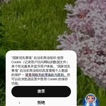
“国家优先事项” 自治非商业组织 使用 
Cookie（记录用户访问网站的数据文件）
来个性化服务并提升用户体验。“国家优先
事项” 自治非商业组织高度重视个人数据
的保护 — 
请查阅相关处理条款与原则。
您
可以在浏览器设置中禁用 Cookie 的保存
功能。
接受
皇太子堤岸
拒绝