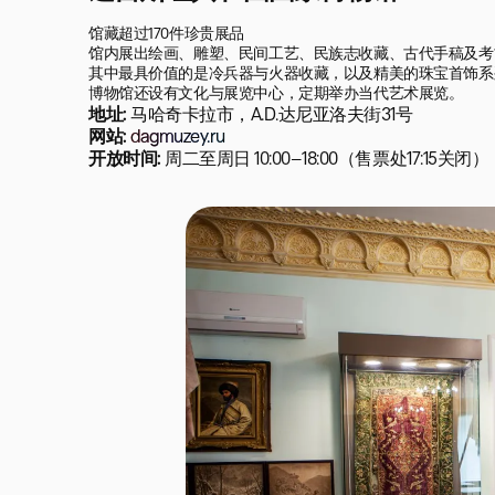
馆藏超过170件珍贵展品

馆内展出绘画、雕塑、民间工艺、民族志收藏、古代手稿及考
其中最具价值的是冷兵器与火器收藏，以及精美的珠宝首饰系列
博物馆还设有文化与展览中心，定期举办当代艺术展览。
地址:
马哈奇卡拉市，A.D.达尼亚洛夫街31号
网站:
dagmuzey.ru
开放时间:
周二至周日 10:00–18:00（售票处17:15关闭）