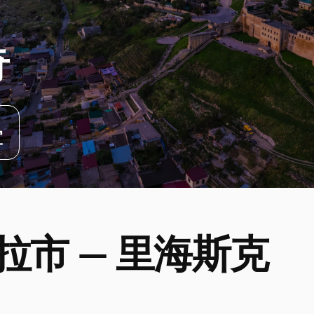
奇
宜
拉市 — 里海斯克