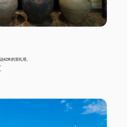
42米的宣礼塔。



。