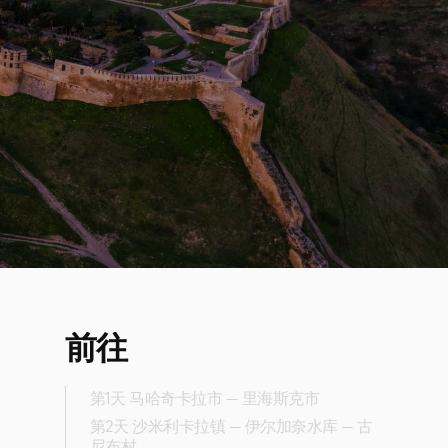
前往
第1天 马哈奇卡拉市 — 里海斯克市
第2天 沙米利卡拉镇 — 伊尔加奈水库 — 古