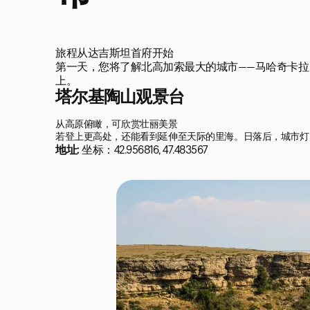
旅程从达吉斯坦首府开始

第一天，您将了解北高加索最大的城市——马哈奇卡
上。
塔尔基陶山观景台
从高原俯瞰，可欣赏壮丽美景

若登上更高处，还能看到延伸至天际的里海。日落后，城市灯
地址:
坐标：42.956816, 47.483567