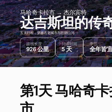
马哈奇卡拉市 → 杰尔宾特
达吉斯坦的传
五天行程，穿越古老城市与壮丽山河
路线长度
持续时间
季节
926 公里
5 天
全年皆
第1天 马哈奇卡
市