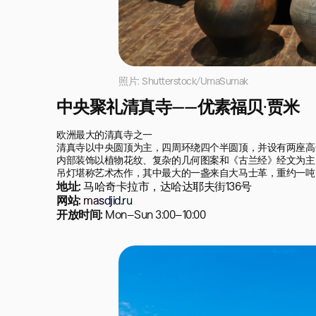
照片: Shutterstock/UmaSumak
中央聚礼清真寺——优素福贝·贾米
欧洲最大的清真寺之一

清真寺以中央圆顶为主，四周环绕四个半圆顶，并设有两座高达
内部装饰以植物花纹、复杂的几何图案和《古兰经》经文为主。
吊灯堪称艺术杰作，其中最大的一盏来自大马士革，重约一吨
地址:
马哈奇卡拉市，达哈达耶夫街136号
网站:
masdjid.ru
开放时间:
Mon–Sun 3:00–10:00