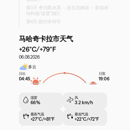
尼布村
第3天 奇尔凯水库 — 苏拉克峡谷 — 新祖布
特利镇“诺霍”洞穴
第4天 德尔本特市
原
马哈奇卡拉市天气
+26°C/+79°F
06.08.2026
多云
日出
日落
04:45
19:06
湿度
风
66%
3.2 km/h
最高气温
最低气温
+27°C/+81°F
+22°C/+72°F